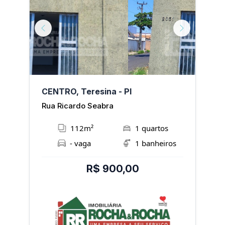
Next
Previous
Next
P
CENTRO, Teresina - PI
V
Rua Ricardo Seabra
R
112m²
1 quartos
- vaga
1 banheiros
R$ 900,00