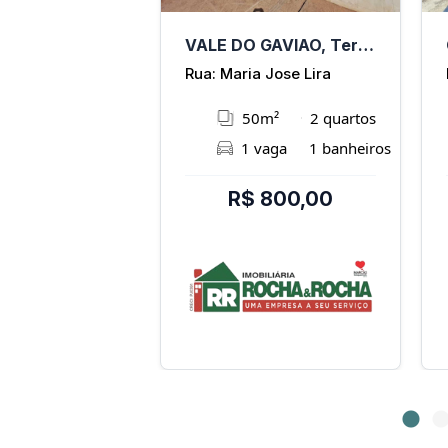
Teresina - PI
VALE DO GAVIAO, Teresina - PI
Rua Ruth Renée Barbosa Guimarães (Lot L Uruguai)
Rua: Maria Jose Lira
m²
0 quartos
50m²
2 quartos
vaga
0 banheiros
1 vaga
1 banheiros
 800,00
R$ 800,00