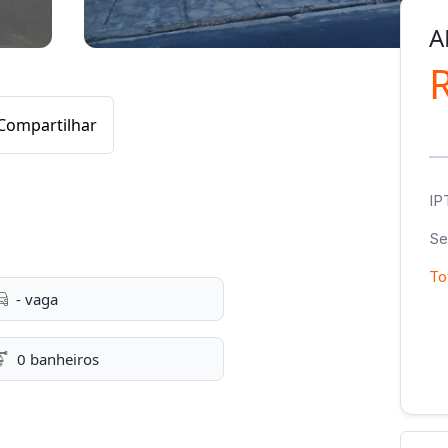
A
Compartilhar
IP
Se
To
- vaga
0 banheiros