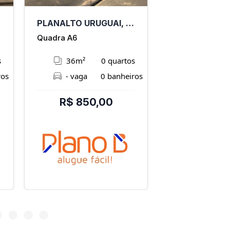
PLANALTO URUGUAI, Teresina - PI
PICARRA, Tere
Quadra A6
Rua Tersandro 
s
36m²
0 quartos
195m²
ros
- vaga
0 banheiros
2 vaga
R$ 850,00
R$ 900