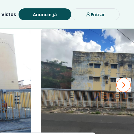
 vistos
Anuncie já
Entrar