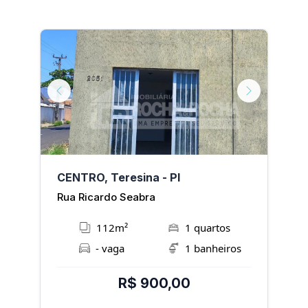
Next
Previous
Next
P
CENTRO, Teresina - PI
V
Rua Ricardo Seabra
R
112m²
1 quartos
- vaga
1 banheiros
R$ 900,00