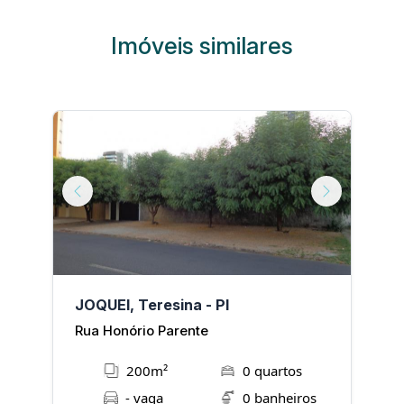
Imóveis similares
Next
Previous
Next
P
JOQUEI, Teresina - PI
I
Rua Honório Parente
R
200m²
0 quartos
- vaga
0 banheiros