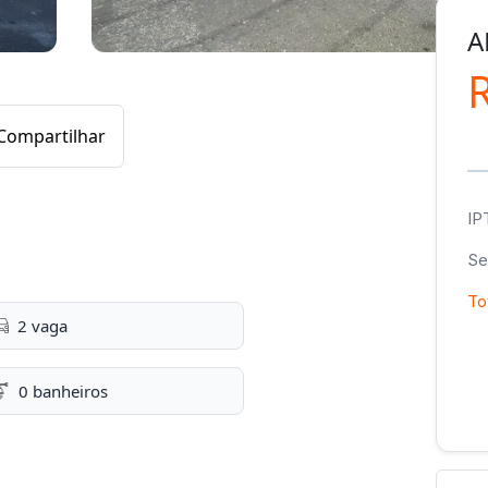
A
Compartilhar
IP
Se
To
2 vaga
0 banheiros