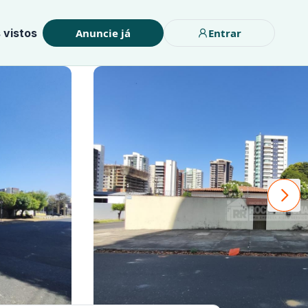
 vistos
Anuncie já
Entrar