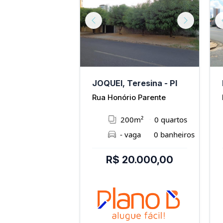
Next
Previous
Next
eresina - PI
JOQUEI, Teresina - PI
ENDEREÇO NÃO INFORMADO
Rua Honório Parente
5m²
0 quartos
200m²
0 quartos
vaga
2 banheiros
- vaga
0 banheiros
2.000,00
R$ 20.000,00