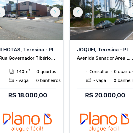
Previous
Next
Previous
ILHOTAS, Teresina - PI
JOQUEI, Teresina - PI
Rua Governador Tibério Nunes
Avenida Senador Area Le
140m²
0 quartos
Consultar
0 quarto
- vaga
0 banheiros
- vaga
0 banhei
R$ 18.000,00
R$ 20.000,00