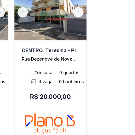
Next
Previous
Next
Previous
CENTRO, Teresina - PI
CABRAL, Teres
ão
Rua Dezenove de Novembro
s
Consultar
0 quartos
700m²
ros
4 vaga
0 banheiros
- vaga
R$ 20.000,00
R$ 20.0