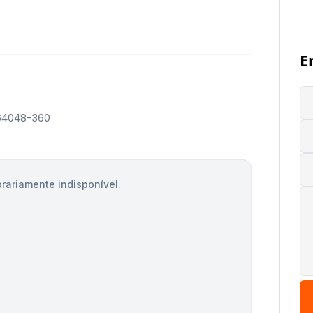
E
 64048-360
rariamente indisponível.