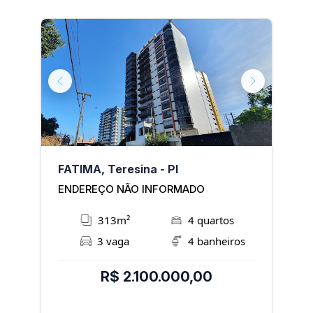
Next
Previous
Next
P
sina - PI
FATIMA, Teresina - PI
C
ENDEREÇO NÃO INFORMADO
E
313m²
4 quartos
3 vaga
4 banheiros
R$ 2.100.000,00