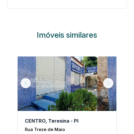
Imóveis similares
Next
Previous
Next
P
CENTRO, Teresina - PI
C
Rua Treze de Maio
R