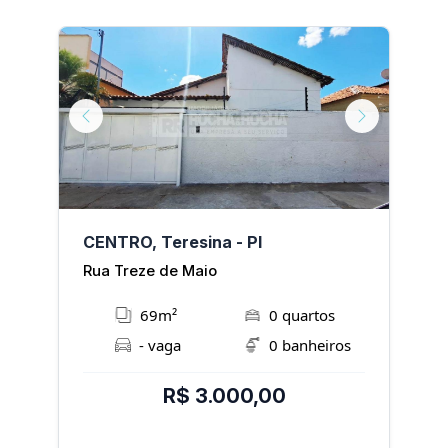
Next
Previous
Next
P
CENTRO, Teresina - PI
C
Rua Treze de Maio
R
69m²
0 quartos
- vaga
0 banheiros
R$ 3.000,00