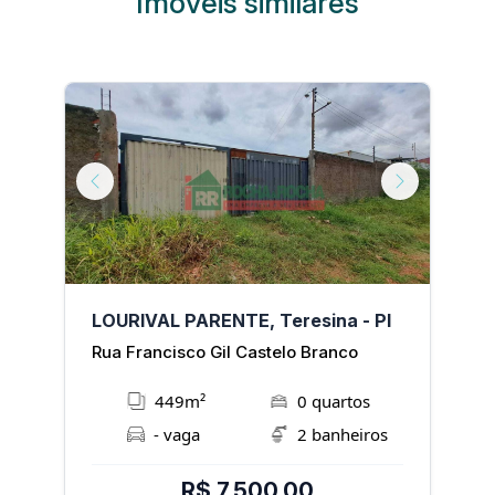
Imóveis similares
Next
Previous
Next
P
LOURIVAL PARENTE, Teresina - PI
P
Rua Francisco Gil Castelo Branco
R
449m²
0 quartos
- vaga
2 banheiros
R$ 7.500,00