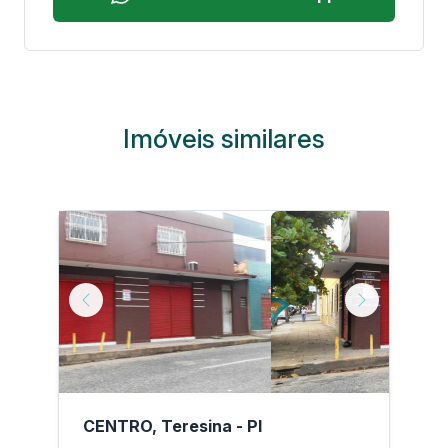
Imóveis similares
Next
Previous
Next
P
PI
CENTRO, Teresina - PI
P