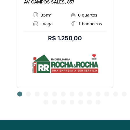
AV CAMPOS SALES, 857
A
35m²
0 quartos
- vaga
1 banheiros
R$ 1.250,00